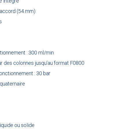
e intégré
 raccord (54 mm)
s
ctionnement : 300 ml/min
r des colonnes jusqu’au format F0800
onctionnement : 30 bar
quaternaire
liquide ou solide