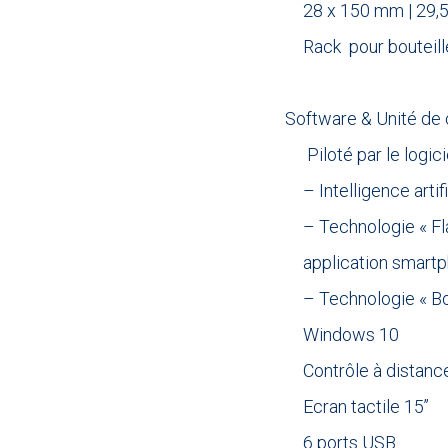
28 x 150 mm | 29,
Rack pour bouteil
.
Software & Unité de 
Piloté par le logic
– Intelligence artif
– Technologie « Fl
application smartp
– Technologie « B
Windows 10
Contrôle à distanc
Ecran tactile 15’’
6 ports USB