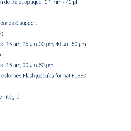
n de trajet optique : 0.1 mm / 40 µl
lonnes & support
P)
les : 15 µm, 25 µm, 30 µm, 40 µm, 50 µm
)
es : 15 µm, 30 µm, 50 µm
s colonnes Flash jusqu’au format F0330
e intégré
n