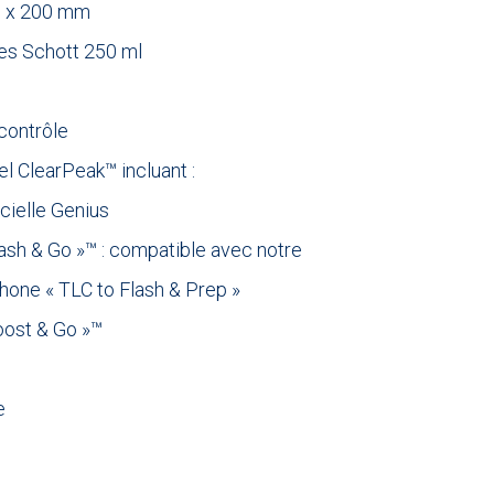
5 x 200 mm
les Schott 250 ml
contrôle
iel ClearPeak™ incluant :
icielle Genius
ash & Go »™ : compatible avec notre
hone « TLC to Flash & Prep »
oost & Go »™
e