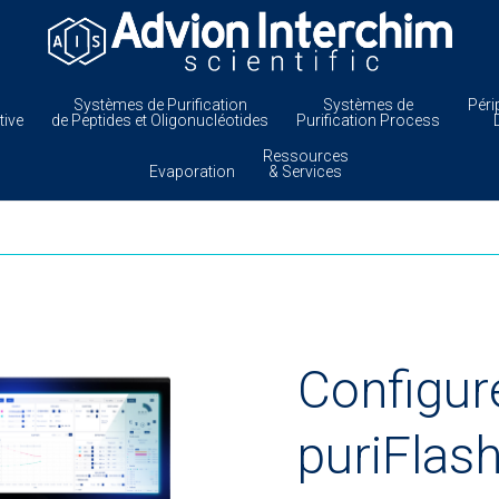
Systèmes de Purification
Systèmes de
Péri
tive
de Peptides et Oligonucléotides
Purification Process
Ressources
Evaporation
& Services
Configur
puriFlas