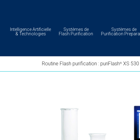
Intelligence Artificielle
Systèmes de
Systèmes de
& Technologies
Flash Purification
Purification Prepara
Routine Flash purification : puriFlash
XS 530
®