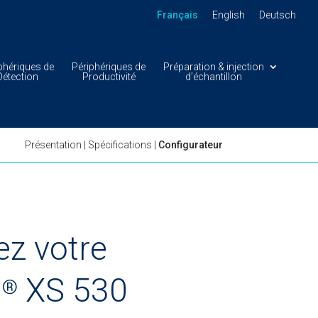
Français
English
Deutsch
phériques de
Périphériques de
Préparation & injection
Détection
Productivité
d’échantillon
Présentation
|
Spécifications
|
Configurateur
ez votre
h
XS 530
®