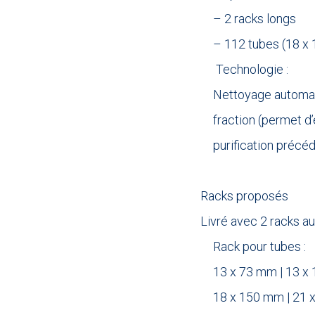
– 2 racks longs
– 112 tubes (18 x
Technologie :
Nettoyage automati
fraction (permet d
purification précé
.
Racks proposés
Livré avec 2 racks au 
Rack pour tubes :
13 x 73 mm | 13 x
18 x 150 mm | 21 