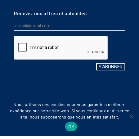
Recevez nos offres et actualités
S'ABONNER
Nous utilisons des cookies pour vous garantir la meilleure
expérience sur notre site web. Si vous continuez à utiliser ce
www.interchim.com
| Phone: +33 4 70 03 88 55 | Email:
site, nous supposerons que vous en êtes satisfait.
interchim@interchim.com
|
Legal Notice
| ©Interchim
OK
2022