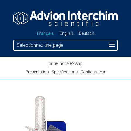
Français
English
Deutsch
Selectionnez une page
puriFlash
R-Vap
®
Présentation
|
Spécifications
|
Configurateur